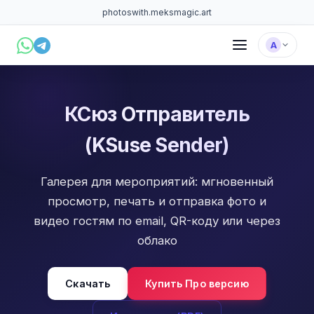
photoswith.me
ksmagic.art
А
КСюз Отправитель
(KSuse Sender)
Галерея для мероприятий: мгновенный
просмотр, печать и отправка фото и
видео гостям по email, QR-коду или через
облако
Скачать
Купить Про версию