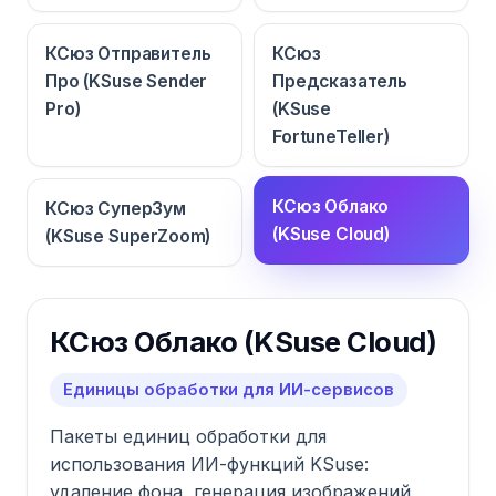
КСюз Отправитель
КСюз
Про (KSuse Sender
Предсказатель
Pro)
(KSuse
FortuneTeller)
КСюз Облако
КСюз СуперЗум
(KSuse Cloud)
(KSuse SuperZoom)
КСюз Облако (KSuse Cloud)
Единицы обработки для ИИ-сервисов
Пакеты единиц обработки для
использования ИИ-функций KSuse:
удаление фона, генерация изображений,