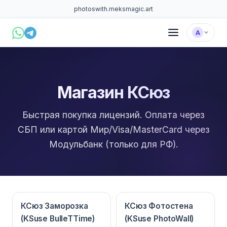
photoswith.me
ksmagic.art
А
Магазин КСюз
Быстрая покупка лицензий. Оплата через
СБП или картой Мир/Visa/MasterCard через
Модульбанк (только для РФ).
КСюз Заморозка
КСюз Фотостена
(KSuse BulleTTime)
(KSuse PhotoWall)