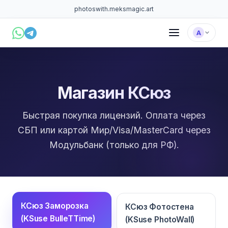
photoswith.me
ksmagic.art
А
Магазин КСюз
Быстрая покупка лицензий. Оплата через
СБП или картой Мир/Visa/MasterCard через
Модульбанк (только для РФ).
КСюз Заморозка
КСюз Фотостена
(KSuse BulleTTime)
(KSuse PhotoWall)