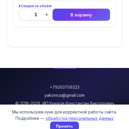
Скидки за объём
−
+
В корзину
+79263706323
yakonrus@gmail.com
© 2018-2026, ИП Куюков Константин Викторович
Мы используем куки для корректной работы сайта.
Информация о доставке
Подробнее —
обработка персональных данных
Политика возврата
Принять