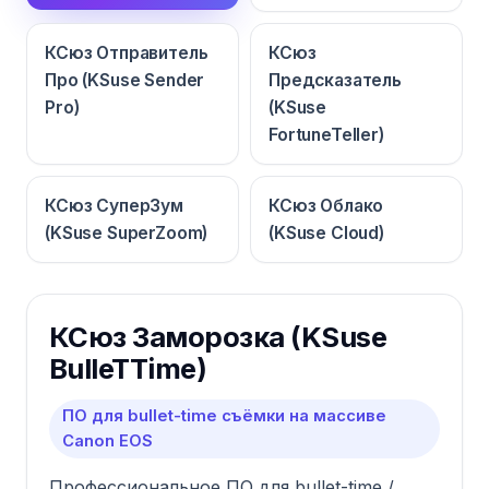
КСюз Отправитель
КСюз
Про (KSuse Sender
Предсказатель
Pro)
(KSuse
FortuneTeller)
КСюз СуперЗум
КСюз Облако
(KSuse SuperZoom)
(KSuse Cloud)
КСюз Заморозка (KSuse
BulleTTime)
ПО для bullet-time съёмки на массиве
Canon EOS
Профессиональное ПО для bullet-time /